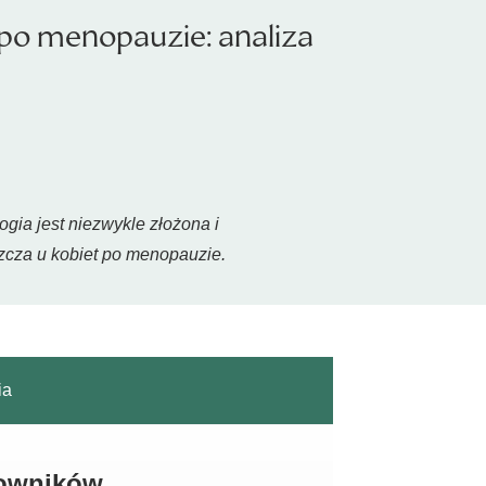
 po menopauzie: analiza
gia jest niezwykle złożona i
szcza u kobiet po menopauzie.
ia
kowników.