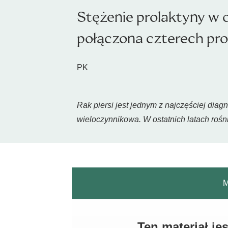
Stężenie prolaktyny w o
połączona czterech p
PK
Rak piersi jest jednym z najczęściej diag
wieloczynnikowa. W ostatnich latach rośn
M
Ten materiał j