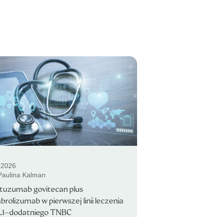
.2026
 Paulina Kalman
ituzumab govitecan plus
rolizumab w pierwszej linii leczenia
L1–dodatniego TNBC