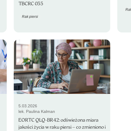
TBCRC 035
Rak
Rak piersi
5.03.2026
lek. Paulina Kalman
EORTC QLQ-BR42: odświeżona miara
jakości życia w raku piersi – co zmieniono i