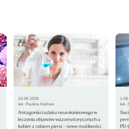
10.06.2026
1.06
lek. Paulina Kalman
lek.
Antagoniści szlaku neurokininowego w
Sac
leczeniu objawów wazomotorycznych u
pemb
kobiet z rakiem piersi – nowe możliwości
PD-