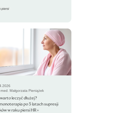
 piersi
4.2026
. med. Małgorzata Pieniążek
warto leczyć dłużej?
onoterapia po 5 latach supresji
ików w raku piersi HR+