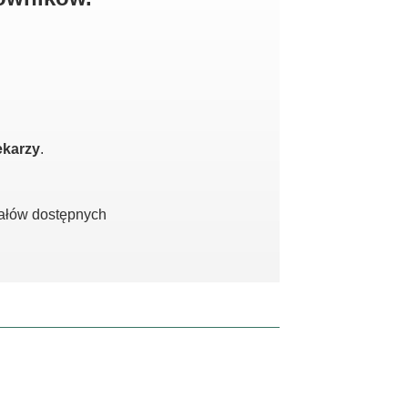
ekarzy
.
iałów dostępnych