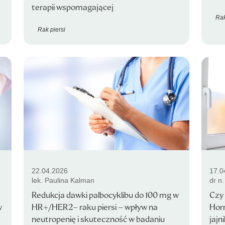
terapii wspomagającej
Rak
Rak piersi
22.04.2026
17.0
lek. Paulina Kalman
dr n
Redukcja dawki palbocyklibu do 100 mg w
Czy 
w
HR+/HER2− raku piersi – wpływ na
Horm
neutropenię i skuteczność w badaniu
jajn