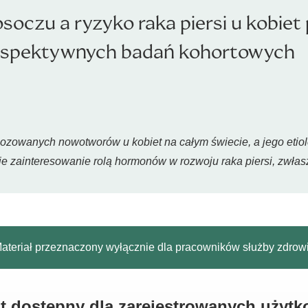
soczu a ryzyko raka piersi u kobiet
rospektywnych badań kohortowych
nozowanych nowotworów u kobiet na całym świecie, a jego etiolo
ie zainteresowanie rolą hormonów w rozwoju raka piersi, zwła
ateriał przeznaczony wyłącznie dla pracowników służby zdrow
est dostępny dla zarejestrowanych użyt