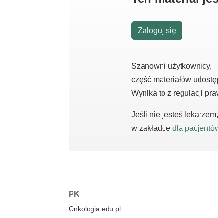
Zaloguj się
Szanowni użytkownicy,
część materiałów udostę
Wynika to z regulacji pr
Jeśli nie jesteś lekarze
w zakładce
dla pacjentó
Autorzy:
PK
Onkologia.edu.pl