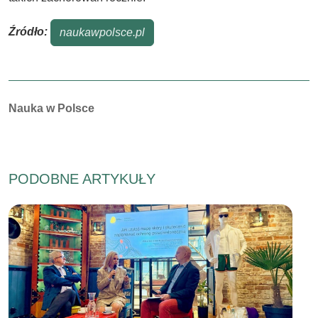
Źródło:
naukawpolsce.pl
Autorzy:
Nauka w Polsce
PODOBNE ARTYKUŁY