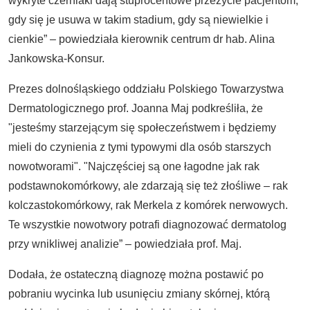
wykryte czerniaki dają stuprocentowe przeżycie pacjentom,
gdy się je usuwa w takim stadium, gdy są niewielkie i
cienkie” – powiedziała kierownik centrum dr hab. Alina
Jankowska-Konsur.
Prezes dolnośląskiego oddziału Polskiego Towarzystwa
Dermatologicznego prof. Joanna Maj podkreśliła, że
"jesteśmy starzejącym się społeczeństwem i będziemy
mieli do czynienia z tymi typowymi dla osób starszych
nowotworami". "Najczęściej są one łagodne jak rak
podstawnokomórkowy, ale zdarzają się też złośliwe – rak
kolczastokomórkowy, rak Merkela z komórek nerwowych.
Te wszystkie nowotwory potrafi diagnozować dermatolog
przy wnikliwej analizie” – powiedziała prof. Maj.
Dodała, że ostateczną diagnozę można postawić po
pobraniu wycinka lub usunięciu zmiany skórnej, którą