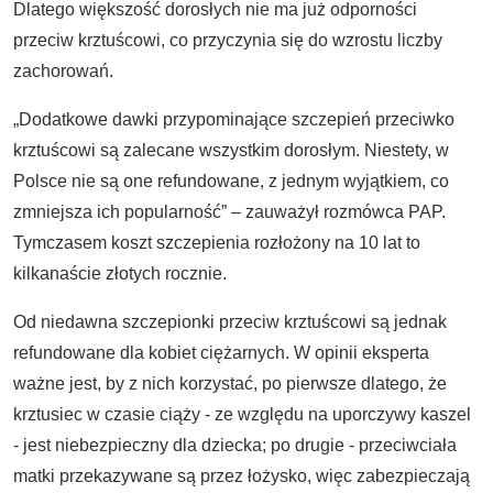
Dlatego większość dorosłych nie ma już odporności
przeciw krztuścowi, co przyczynia się do wzrostu liczby
zachorowań.
„Dodatkowe dawki przypominające szczepień przeciwko
krztuścowi są zalecane wszystkim dorosłym. Niestety, w
Polsce nie są one refundowane, z jednym wyjątkiem, co
zmniejsza ich popularność” – zauważył rozmówca PAP.
Tymczasem koszt szczepienia rozłożony na 10 lat to
kilkanaście złotych rocznie.
Od niedawna szczepionki przeciw krztuścowi są jednak
refundowane dla kobiet ciężarnych. W opinii eksperta
ważne jest, by z nich korzystać, po pierwsze dlatego, że
krztusiec w czasie ciąży - ze względu na uporczywy kaszel
- jest niebezpieczny dla dziecka; po drugie - przeciwciała
matki przekazywane są przez łożysko, więc zabezpieczają