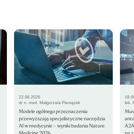
22.06.2026
18.0
dr n. med. Małgorzata Pieniążek
lek.
Modele ogólnego przeznaczenia
Muv
przewyższają specjalistyczne narzędzia
ant
AI w medycynie – wyniki badania Nature
A2A
Medicine 2026
na 