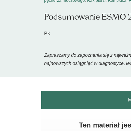
pęcherza moczowego
,
Rak piersi
,
Rak płuca
,
R
Podsumowanie ESMO 
PK
Zapraszamy do zapoznania się z najważn
najnowszych osiągnięć w diagnostyce, lec
M
Ten materiał j