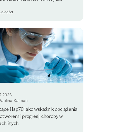
ualności
5.2026
 Paulina Kalman
żące Hsp70 jako wskaźnik obciążenia
tworem i progresji choroby w
ch litych