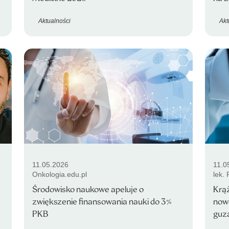
Aktualności
Akt
11.05.2026
11.0
Onkologia.edu.pl
lek.
Środowisko naukowe apeluje o
Krą
zwiększenie finansowania nauki do 3%
nowo
PKB
guza