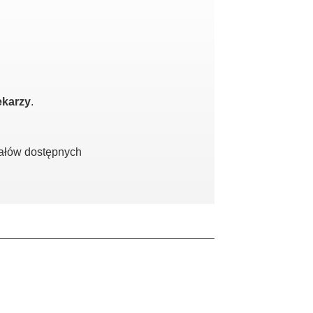
ekarzy
.
iałów dostępnych