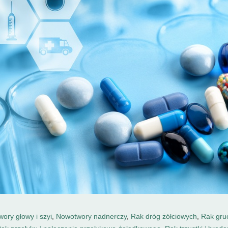
ory głowy i szyi
,
Nowotwory nadnerczy
,
Rak dróg żółciowych
,
Rak gru