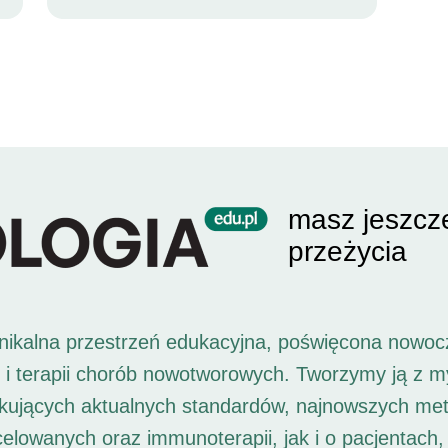
masz jeszcz
przeżycia
unikalna przestrzeń edukacyjna, poświęcona nowoc
i i terapii chorób nowotworowych. Tworzymy ją z 
ukujących aktualnych standardów, najnowszych met
 celowanych oraz immunoterapii, jak i o pacjentach,