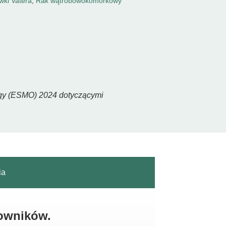
awki Vatera
,
Rak wątrobowokomórkowy
ogy (ESMO) 2024 dotyczącymi
ia
kowników.