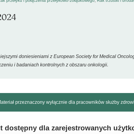
ak przełyku i połączenia przełykowo-żołądkowego
,
Rak trzustki i brod
2024
iejszymi doniesieniami z European Society for Medical Oncol
zeniu i badaniach kontrolnych z obszaru onkologii.
ateriał przeznaczony wyłącznie dla pracowników służby zdrow
est dostępny dla zarejestrowanych użyt