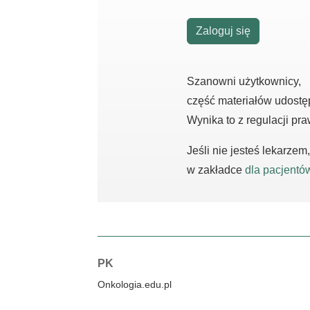
Zaloguj się
Szanowni użytkownicy,
część materiałów udostę
Wynika to z regulacji pr
Jeśli nie jesteś lekarze
w zakładce
dla pacjentó
Autorzy:
PK
Onkologia.edu.pl