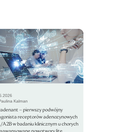
6.2026
 Paulina Kalman
adenant – pierwszy podwójny
agonista receptorów adenozynowych
/A2B w badaniu klinicznym u chorych
zaawansowane nowotwory lite