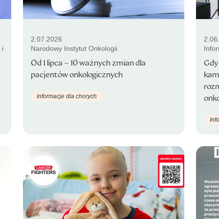
2.07.2026
2.06
 i
Narodowy Instytut Onkologii
Info
Od 1 lipca – 10 ważnych zmian dla
Gdy
pacjentów onkologicznych
kamp
roz
Informacje dla chorych
onk
Inf