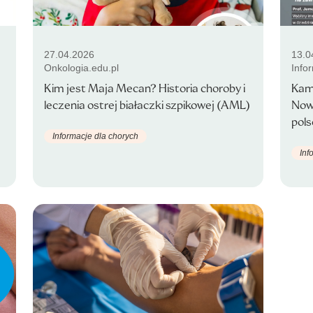
27.04.2026
13.0
Onkologia.edu.pl
Info
Kim jest Maja Mecan? Historia choroby i
Kam
leczenia ostrej białaczki szpikowej (AML)
Nowo
pols
Informacje dla chorych
Inf