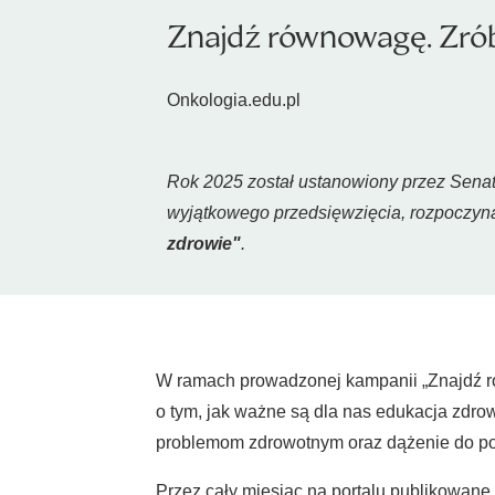
Znajdź równowagę. Zrób
Onkologia.edu.pl
Rok 2025 został ustanowiony przez Sen
wyjątkowego przedsięwzięcia, rozpoczy
zdrowie"
.
W ramach prowadzonej kampanii „Znajdź r
o tym, jak ważne są dla nas edukacja zdro
problemom zdrowotnym oraz dążenie do pop
Przez cały miesiąc na portalu publikowane