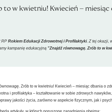
 to w kwietniu! Kwiecień – miesiąc 
at RP
Rokiem Edukacji Zdrowotnej i Profilaktyki
. Z tej okazji
namy kampanię edukacyjną
"Znajdź równowagę. Zrób to w kwi
ównowagę. Zrób to w kwietniu! Kwiecień – miesiąc dbania o z
wotna i profilaktyka – kształtowanie w sobie zdrowych nawykó
rawy jakości życia, zarówno w aspekcie fizycznym, jak i psyc
 będą artykuły, w których poruszone zagadnienia obejmą: