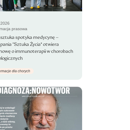
.2026
rmacja prasowa
 sztuka spotyka medycynę –
ania “Sztuka Życia" otwiera
mowę o immunoterapii w chorobach
ologicznych
ormacje dla chorych