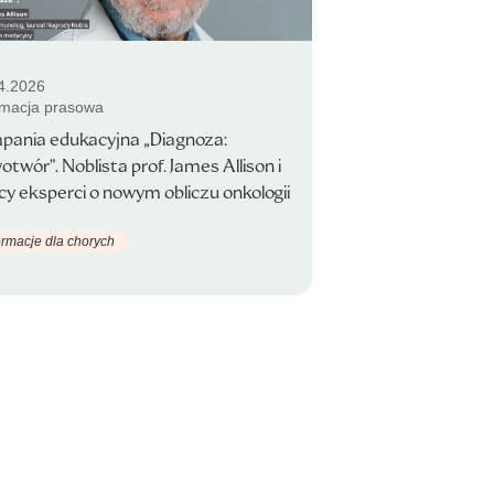
4.2026
rmacja prasowa
pania edukacyjna „Diagnoza:
twór”. Noblista prof. James Allison i
cy eksperci o nowym obliczu onkologii
ormacje dla chorych