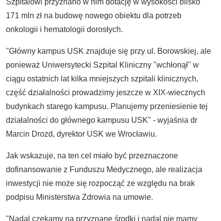
Szpitalowi przyznano w nim dotację w wysokości blisko
171 mln zł na budowę nowego obiektu dla potrzeb
onkologii i hematologii dorosłych.
"Główny kampus USK znajduje się przy ul. Borowskiej, ale
ponieważ Uniwersytecki Szpital Kliniczny "wchłonął" w
ciągu ostatnich lat kilka mniejszych szpitali klinicznych,
część działalności prowadzimy jeszcze w XIX-wiecznych
budynkach starego kampusu. Planujemy przeniesienie tej
działalności do głównego kampusu USK" - wyjaśnia dr
Marcin Drozd, dyrektor USK we Wrocławiu.
Jak wskazuje, na ten cel miało być przeznaczone
dofinansowanie z Funduszu Medycznego, ale realizacja
inwestycji nie może się rozpocząć ze względu na brak
podpisu Ministerstwa Zdrowia na umowie.
"Nadal czekamy na przyznane środki i nadal nie mamy