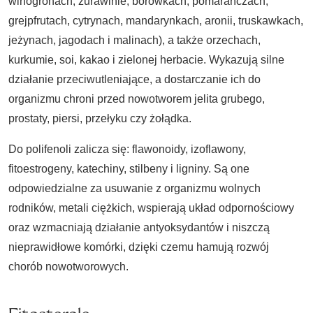
winogronach, żurawinie, borówkach, pomarańczach,
grejpfrutach, cytrynach, mandarynkach, aronii, truskawkach,
jeżynach, jagodach i malinach), a także orzechach,
kurkumie, soi, kakao i zielonej herbacie. Wykazują silne
działanie przeciwutleniające, a dostarczanie ich do
organizmu chroni przed nowotworem jelita grubego,
prostaty, piersi, przełyku czy żołądka.
Do polifenoli zalicza się: flawonoidy, izoflawony,
fitoestrogeny, katechiny, stilbeny i ligniny. Są one
odpowiedzialne za usuwanie z organizmu wolnych
rodników, metali ciężkich, wspierają układ odpornościowy
oraz wzmacniają działanie antyoksydantów i niszczą
nieprawidłowe komórki, dzięki czemu hamują rozwój
chorób nowotworowych.