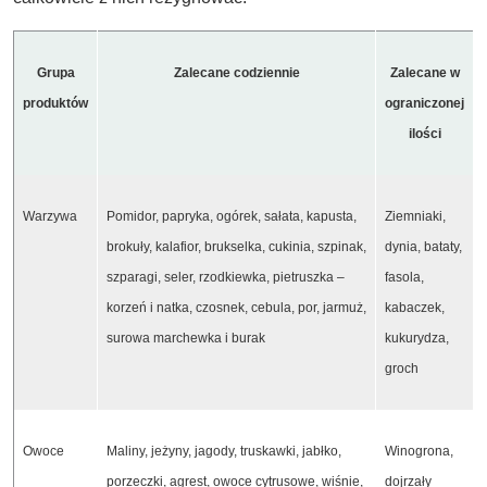
Grupa
Zalecane codziennie
Zalecane w
produktów
ograniczonej
ilości
Warzywa
Pomidor, papryka, ogórek, sałata, kapusta,
Ziemniaki,
brokuły, kalafior, brukselka, cukinia, szpinak,
dynia, bataty,
szparagi, seler, rzodkiewka, pietruszka –
fasola,
korzeń i natka, czosnek, cebula, por, jarmuż,
kabaczek,
surowa marchewka i burak
kukurydza,
groch
Owoce
Maliny, jeżyny, jagody, truskawki, jabłko,
Winogrona,
porzeczki, agrest, owoce cytrusowe, wiśnie,
dojrzały