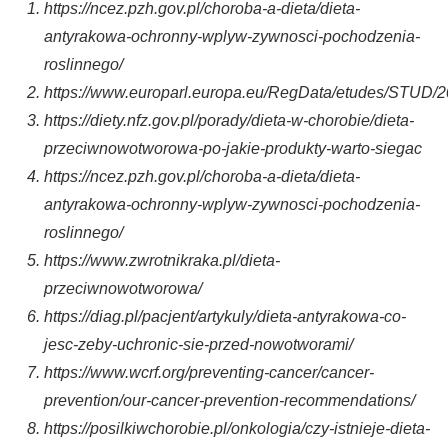
https://ncez.pzh.gov.pl/choroba-a-dieta/dieta-
antyrakowa-ochronny-wplyw-zywnosci-pochodzenia-
roslinnego/
https://www.europarl.europa.eu/RegData/etudes/STUD
https://diety.nfz.gov.pl/porady/dieta-w-chorobie/dieta-
przeciwnowotworowa-po-jakie-produkty-warto-siegac
https://ncez.pzh.gov.pl/choroba-a-dieta/dieta-
antyrakowa-ochronny-wplyw-zywnosci-pochodzenia-
roslinnego/
https://www.zwrotnikraka.pl/dieta-
przeciwnowotworowa/
https://diag.pl/pacjent/artykuly/dieta-antyrakowa-co-
jesc-zeby-uchronic-sie-przed-nowotworami/
https://www.wcrf.org/preventing-cancer/cancer-
prevention/our-cancer-prevention-recommendations/
https://posilkiwchorobie.pl/onkologia/czy-istnieje-dieta-