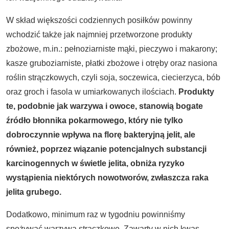
W skład większości codziennych posiłków powinny
wchodzić także jak najmniej przetworzone produkty
zbożowe, m.in.: pełnoziarniste mąki, pieczywo i makarony;
kasze gruboziarniste, płatki zbożowe i otręby oraz nasiona
roślin strączkowych, czyli soja, soczewica, ciecierzyca, bób
oraz groch i fasola w umiarkowanych ilościach.
Produkty
te, podobnie jak warzywa i owoce, stanowią bogate
źródło błonnika pokarmowego, który nie tylko
dobroczynnie wpływa na florę bakteryjną jelit, ale
również, poprzez wiązanie potencjalnych substancji
karcinogennych w świetle jelita, obniża ryzyko
wystąpienia niektórych nowotworów, zwłaszcza raka
jelita grubego.
Dodatkowo, minimum raz w tygodniu powinniśmy
spożywać warzywa strączkowe. Zawarty w nich kwas