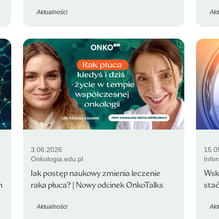
Aktualności
Akt
3.06.2026
15.0
Onkologia.edu.pl
Info
Jak postęp naukowy zmienia leczenie
Wsk
h
raka płuca? | Nowy odcinek OnkoTalks
stać
Aktualności
Akt