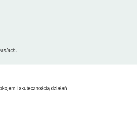
waniach.
okojem i skutecznością działań