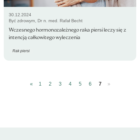
30.12.2024
Być zdrowym, Dr n. med. Rafał Becht
Wczesnego hormonozależnego raka piersi leczy się z
intencją całkowitego wyleczenia
Rak piersi
«
1
2
3
4
5
6
7
»