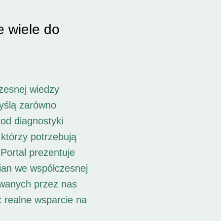
e wiele do
zesnej wiedzy
myślą zarówno
od diagnostyki
 którzy potrzebują
Portal prezentuje
ian we współczesnej
owanych przez nas
ć realne wsparcie na